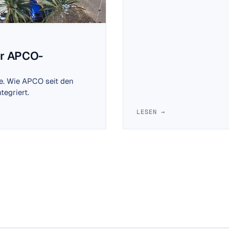
er APCO-
le. Wie APCO seit den
tegriert.
LESEN →