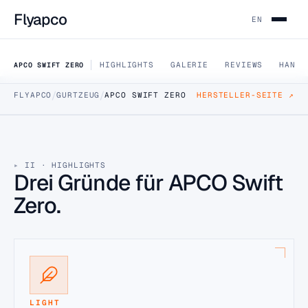
Flyapco
EN
HIGHLIGHTS
GALERIE
REVIEWS
HANDB
APCO SWIFT ZERO
/
/
FLYAPCO
GURTZEUG
APCO SWIFT ZERO
HERSTELLER-SEITE ↗
DATA SHEET · APCO-SWIFT-ZERO
APCO Swift Zero
Das Swift Zero ist der „kleine Bruder“ des Swift Race
II · HIGHLIGHTS
Gurtzeugs.
Drei Gründe für APCO Swift
1 GRÖSSEN
Zero.
HÄNDLER FINDEN
B2B-PREISE (HÄNDLER-LOGIN)
LIGHT