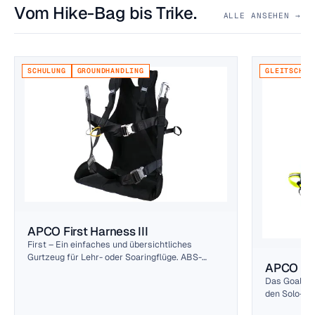
Vom Hike-Bag bis Trike.
ALLE ANSEHEN →
SCHULUNG
GROUNDHANDLING
GLEITSCHIR
APCO First Harness III
First – Ein einfaches und übersichtliches
Gurtzeug für Lehr- oder Soaringflüge. ABS-
APCO Go
Steuerung und genügend Einstellmöglichkeiten,
Das Goal ist
um den größten und kleinsten Piloten gerecht zu
den Solo-Fr
werden. Stark, leicht und langlebig. Das
Schulungssc
klassische Einsteigergeschirr wird auch für