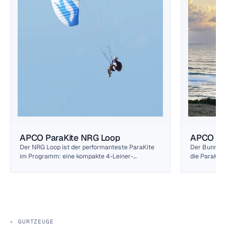
APCO ParaKite NRG Loop
APCO Pa
Der NRG Loop ist der performanteste ParaKite
Der Bunny Ho
im Programm: eine kompakte 4-Leiner-
die ParaKite
Architektur, die über einen außergewöhnlich
spannend. S
breiten Geschwindigkeitsbereich profilstabil
Wahl der Br
bleibt. Für Piloten, die Proximity-Flug,
verzeihend b
Speedflying und ausgedehnte Windfenster am
Werkzeug.
Hang ernst meinen.
GURTZEUGE