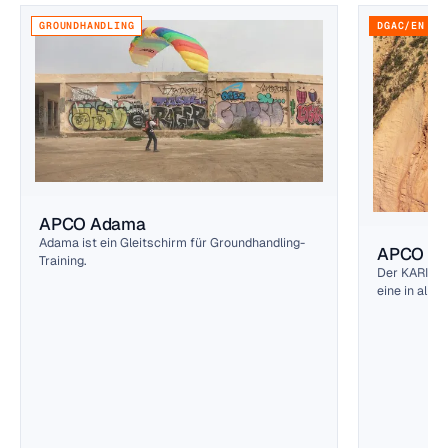
GROUNDHANDLING
DGAC/EN A
APCO Adama
Adama ist ein Gleitschirm für Groundhandling-
APCO Kar
Training.
Der KARISMA
eine in alle
eine gelung
Designs.