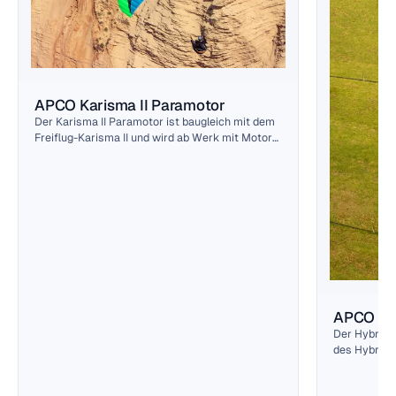
APCO Karisma II Paramotor
Der Karisma II Paramotor ist baugleich mit dem
Freiflug-Karisma II und wird ab Werk mit Motor-
Tragegurten ausgeliefert.
APCO Hy
Der Hybrid 
des Hybrid-
Leinen sowi