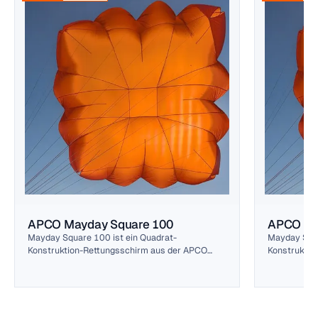
APCO Mayday Square 100
APCO Ma
Mayday Square 100 ist ein Quadrat-
Mayday Squa
Konstruktion-Rettungsschirm aus der APCO
Konstruktio
Mayday-Linie. Niedrige Sinkrate dank Quadrat-
Mayday-Lini
Profil, sehr gutes Pendel-Verhalten. EN/LTF
Profil, sehr
zertifiziert.
zertifiziert.