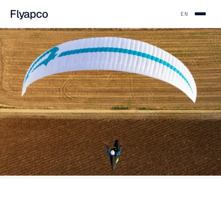
Flyapco
EN
APCO AVIATION · CAESAREA · SEIT 1976
Schirme,
die halten.