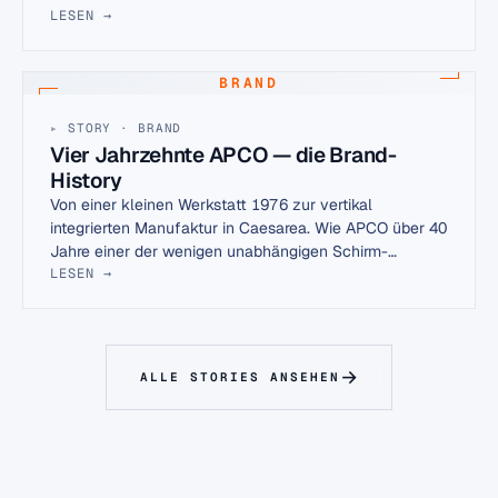
Detail erklärt.
LESEN →
BRAND
STORY · BRAND
Vier Jahrzehnte APCO — die Brand-
History
Von einer kleinen Werkstatt 1976 zur vertikal
integrierten Manufaktur in Caesarea. Wie APCO über 40
Jahre einer der wenigen unabhängigen Schirm-
Hersteller geblieben ist.
LESEN →
ALLE STORIES ANSEHEN