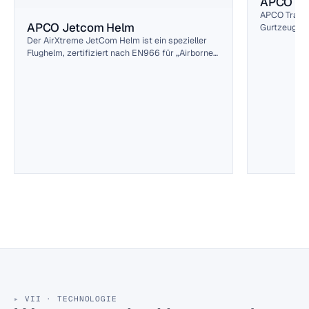
APCO Tr
APCO Transp
APCO Jetcom Helm
Gurtzeuge u
Bag, Sherpa
Der AirXtreme JetCom Helm ist ein spezieller
mehr — direk
Flughelm, zertifiziert nach EN966 für „Airborne
Sports“.
VII · TECHNOLOGIE