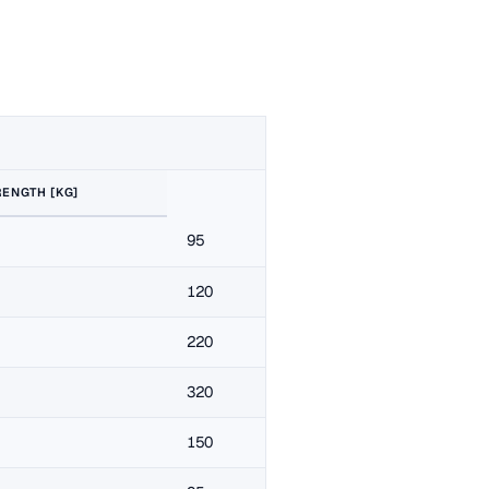
RENGTH [KG]
95
120
220
320
150