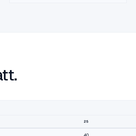
tt.
25
40