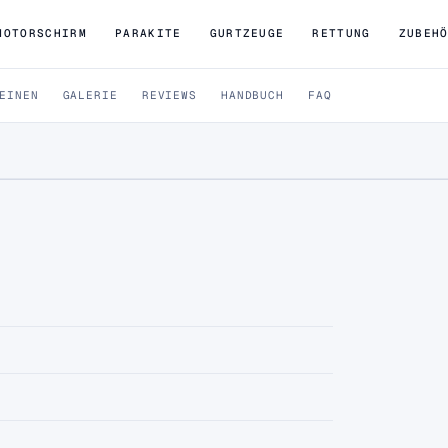
MOTORSCHIRM
PARAKITE
GURTZEUGE
RETTUNG
ZUBEH
EINEN
GALERIE
REVIEWS
HANDBUCH
FAQ
torschirm — innovatives Mohawk-Design für
ER-LOGIN)