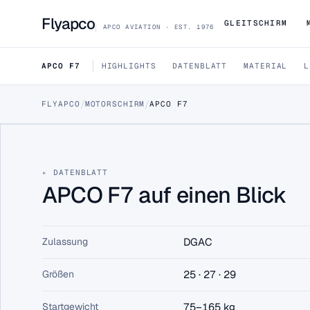
Flyapco
GLEITSCHIRM
APCO AVIATION · EST. 1976
APCO F7
HIGHLIGHTS
DATENBLATT
MATERIAL
L
/
/
FLYAPCO
MOTORSCHIRM
APCO F7
DATA SHEET · APCO-F7
APCO F7
DATENBLATT
APCO F7 auf einen Blick
F7 ist APCOs einsteiger-freundlichster Mo
hohe Stabilität bei Start und Landung.
Zulassung
DGAC
DGAC
3 GRÖSSEN
Größen
25 · 27 · 29
HÄNDLER FINDEN
B2B-PREISE (HÄNDL
Startgewicht
75–165 kg