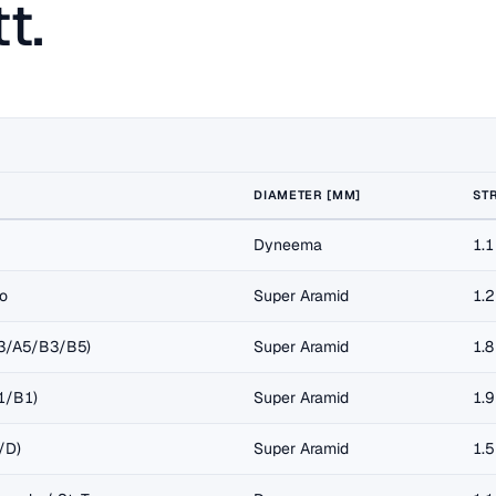
t.
DIAMETER [MM]
ST
Dyneema
1.1
lo
Super Aramid
1.2
3/A5/B3/B5)
Super Aramid
1.8
1/B1)
Super Aramid
1.9
/D)
Super Aramid
1.5