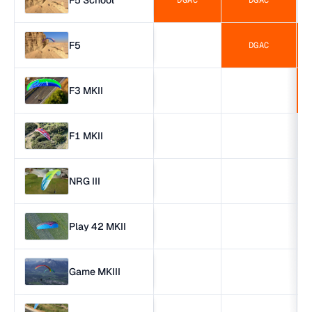
DGAC
DGAC
F5
DGAC
F3 MKII
F1 MKII
NRG III
Play 42 MKII
Game MKIII