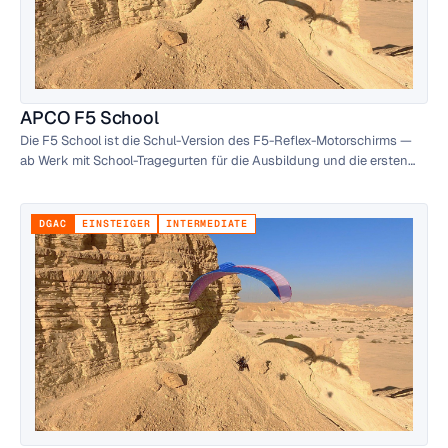
APCO F5 School
Die F5 School ist die Schul-Version des F5-Reflex-Motorschirms —
ab Werk mit School-Tragegurten für die Ausbildung und die ersten
Motorflug-Stunden. Dieselbe Kappe wie die Standard-F5, aber auf
einfaches Groundhandling und ruhiges Start- und Landeverhalten
für Flugschüler ausgelegt.
DGAC
EINSTEIGER
INTERMEDIATE