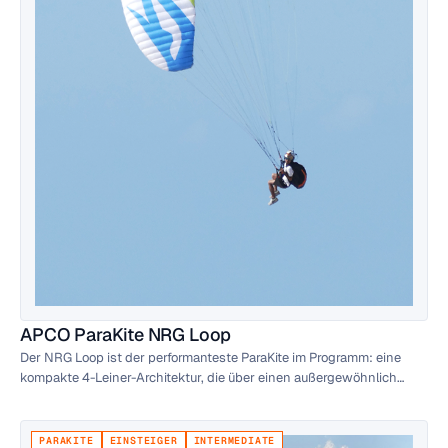
APCO ParaKite NRG Loop
Der NRG Loop ist der performanteste ParaKite im Programm: eine
kompakte 4-Leiner-Architektur, die über einen außergewöhnlich
breiten Geschwindigkeitsbereich profilstabil bleibt. Für Piloten, die
Proximity-Flug, Speedflying und ausgedehnte Windfenster am Hang
ernst meinen.
PARAKITE
EINSTEIGER
INTERMEDIATE