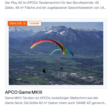
Der Play 42 ist APCOs Tandemschirm für den Berufsbetrieb: 42
Zellen, 46 m² Fläche und ein zugelassener Gewichtsbereich von 140
bis 240 kg Startgewicht.
DGAC/EN B
TANDEM
APCO Game MKIII
Game MKIII Tandem ist APCOs zweisitziger Gleitschirm aus der
Game-Serie. Die Größe 42 m² (daher intern auch 'GAME 42' genannt)
ist auf Pilot+Passagier-Last ausgelegt.