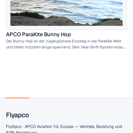
APCO ParaKite Bunny Hop
Der Bunny Hop ist der zugänglichste Einstieg in die ParaKite-Welt
und bleibt trotzdem lange spannend. Sein Gear-Shift-System erlaubt
die Wahl der Bremsübersetzung — von sanft und verzeihend bis
direkt und sportlich, ganz ohne Werkzeug.
Flyapco
FlyApco · APCO Aviation für Europa — Vertrieb, Beratung und
B2B-Bestellung.