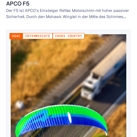
APCO F5
Der F5 ist APCO’s Einsteiger Reflex Motorschirm mit hoher passiver
Sicherheit. Durch den Mohawk Winglet in der Mitte des Schirmes,
bietet er eine hohe Rollstabilität. Er ist für Anfänger und
Wochenendflieger gedacht, die eine sehr angenehme, zuverlässige
Leistung suchen und auf Sicherheit bei ihrem Schirm Wert legen.
DGAC
INTERMEDIATE
CROSS COUNTRY