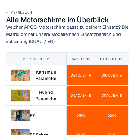
VERGLEICH
Alle Motorschirme im Überblick
Welcher APCO-Motorschirm passt zu deinem Einsatz? Die
Matrix ordnet unsere Modelle nach Einsatzbereich und
Zulassung (DGAC / EN).
MOTORSCHIRM
SCHULUNG
EINSTEIGER
Karisma II
DGAC/EN A
DGAC/EN A
Paramotor
Hybrid
DGAC/EN B
DGAC/EN B
Paramotor
F7
DGAC
DGAC
F5 School