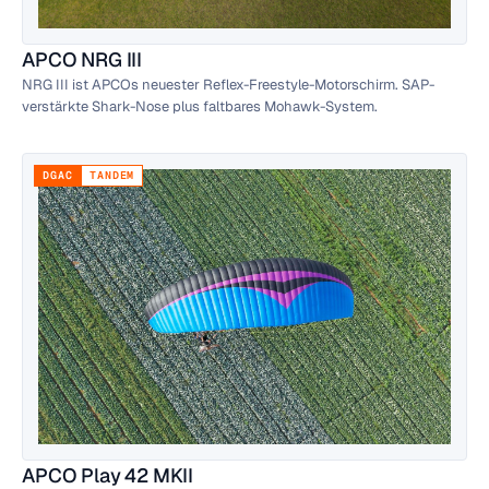
APCO NRG III
NRG III ist APCOs neuester Reflex-Freestyle-Motorschirm. SAP-
verstärkte Shark-Nose plus faltbares Mohawk-System.
DGAC
TANDEM
APCO Play 42 MKII