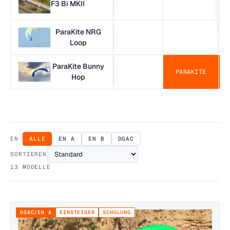
F3 Bi MKII
ParaKite NRG
Loop
ParaKite Bunny
PARAKITE
Hop
EN
ALLE
EN A
EN B
DGAC
SORTIEREN
13
MODELLE
DGAC/EN A
EINSTEIGER
SCHULUNG