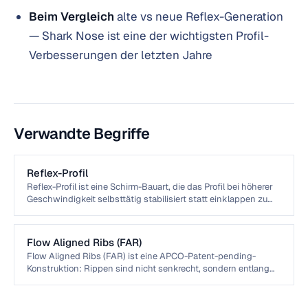
Beim Vergleich
alte vs neue Reflex-Generation
— Shark Nose ist eine der wichtigsten Profil-
Verbesserungen der letzten Jahre
Verwandte Begriffe
Reflex-Profil
Reflex-Profil ist eine Schirm-Bauart, die das Profil bei höherer
Geschwindigkeit selbsttätig stabilisiert statt einklappen zu
lassen. Standard bei Motorschirmen — bei voll geöffneten
Trimmern bleiben Reflex-Schirme bei 60+ km/h klappfrei.
APCOs Reflex-Linie umfasst F1, F3, F5, F7, NRG III und F3 BI.
Flow Aligned Ribs (FAR)
Flow Aligned Ribs (FAR) ist eine APCO-Patent-pending-
Konstruktion: Rippen sind nicht senkrecht, sondern entlang
der Strömungslinien angeordnet. Das reduziert Drag, erhöht
Profil-Stabilität bei hoher Speed und verbessert Reflex-
Verhalten unter Last. Aktiv im NRG III und F3 BI.