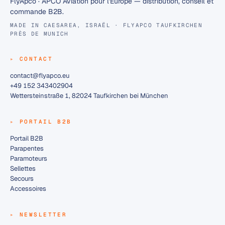
FlyApco · APCO Aviation pour l'Europe — distribution, conseil et
commande B2B.
MADE IN CAESAREA, ISRAËL · FLYAPCO TAUFKIRCHEN
PRÈS DE MUNICH
CONTACT
contact@flyapco.eu
+49 152 343402904
Wettersteinstraße 1, 82024 Taufkirchen bei München
PORTAIL B2B
Portail B2B
Parapentes
Paramoteurs
Sellettes
Secours
Accessoires
NEWSLETTER