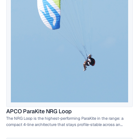
APCO ParaKite NRG Loop
The NRG Loop is the highest-performing ParaKite in the range: a
compact 4-line architecture that stays profile-stable across an
exceptionally wide speed range. For pilots serious about proximity
flying, speed flying and extended wind windows on the slope.