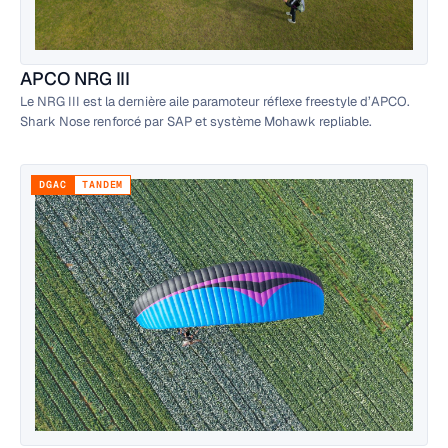
APCO NRG III
Le NRG III est la dernière aile paramoteur réflexe freestyle d’APCO.
Shark Nose renforcé par SAP et système Mohawk repliable.
DGAC
TANDEM