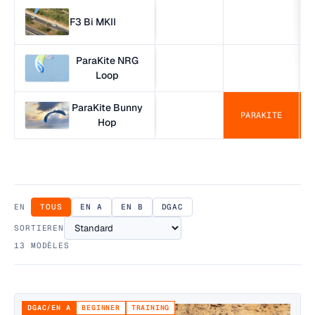
F3 Bi MKII
ParaKite NRG
Loop
ParaKite Bunny
PARAKITE
Hop
EN
TOUS
EN A
EN B
DGAC
SORTIEREN
13
MODÈLES
DGAC/EN A
BEGINNER
TRAINING