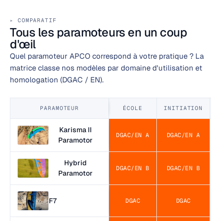
COMPARATIF
Tous les paramoteurs en un coup
d'œil
Quel paramoteur APCO correspond à votre pratique ? La
matrice classe nos modèles par domaine d'utilisation et
homologation (DGAC / EN).
PARAMOTEUR
ÉCOLE
INITIATION
Karisma II
DGAC/EN A
DGAC/EN A
Paramotor
Hybrid
DGAC/EN B
DGAC/EN B
Paramotor
F7
DGAC
DGAC