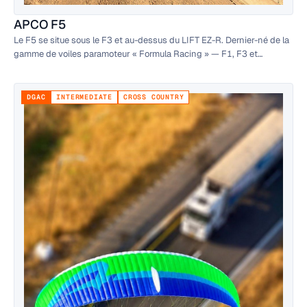
APCO F5
Le F5 se situe sous le F3 et au-dessus du LIFT EZ-R. Dernier-né de la
gamme de voiles paramoteur « Formula Racing » — F1, F3 et
désormais F5 — il partage le même concept et le même ADN de
conception.
DGAC
INTERMEDIATE
CROSS COUNTRY