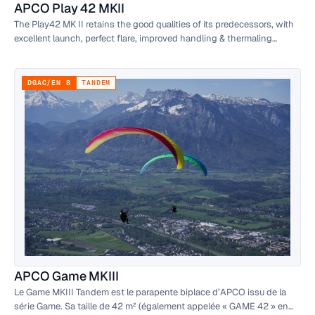
APCO Play 42 MKII
The Play42 MK II retains the good qualities of its predecessors, with
excellent launch, perfect flare, improved handling & thermaling
capacity, wider speed range and lighter brake pressure.
DGAC/EN B
TANDEM
APCO Game MKIII
Le Game MKIII Tandem est le parapente biplace d’APCO issu de la
série Game. Sa taille de 42 m² (également appelée « GAME 42 » en