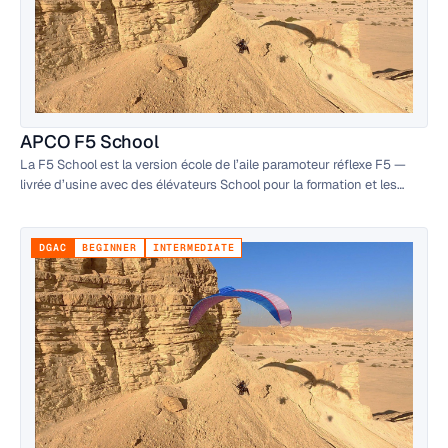
APCO F5 School
La F5 School est la version école de l’aile paramoteur réflexe F5 —
livrée d’usine avec des élévateurs School pour la formation et les
premières heures de vol motorisé. Elle utilise la même voilure que la
F5 standard, mais est réglée pour un maniement au sol facile et un
comportement calme au décollage et à l’atterrissage pour les élèves.
DGAC
BEGINNER
INTERMEDIATE