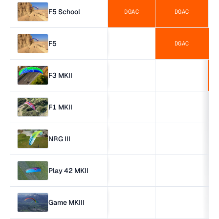
F5 School
DGAC
DGAC
F5
DGAC
F3 MKII
F1 MKII
NRG III
Play 42 MKII
Game MKIII