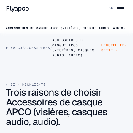
Flyapco
DE
ACCESSOIRES DE CASQUE APCO (VISIÈRES, CASQUES AUDIO, AUDIO)
ACCESSOIRES DE
CASQUE APCO
HERSTELLER-
DATA SHEET · APCO-HELMET-ACCESSORIES
/
/
FLYAPCO
ACCESSOIRES
Accessoires de
(VISIÈRES, CASQUES
SEITE ↗
AUDIO, AUDIO)
casque APCO
(visières, casques
II · HIGHLIGHTS
Trois raisons de choisir
audio, audio)
Accessoires de casque
Accessoires pour le casque Jetcom et les modèles
APCO (visières, casques
compatibles : visières de rechange, casques audio,
audio, audio).
connecteurs audio et adaptateurs radio.
11 TAILLES