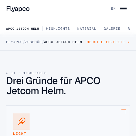
Flyapco
EN
HIGHLIGHTS
MATERIAL
GALERIE
REV
APCO JETCOM HELM
/
/
FLYAPCO
ZUBEHÖR
APCO JETCOM HELM
HERSTELLER-SEITE ↗
DATA SHEET · JETCOM-PARAMOTOR-HELM
APCO Jetcom
Helm
II · HIGHLIGHTS
Drei Gründe für APCO
Der AirXtreme JetCom Helm ist ein spezieller Flughelm,
Jetcom Helm.
zertifiziert nach EN966 für „Airborne Sports“.
1 GRÖSSEN
HÄNDLER FINDEN
B2B-PREISE (HÄNDLER-LOGIN)
LIGHT