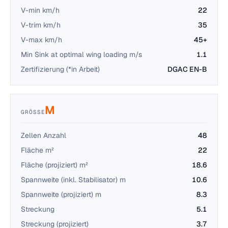
V-min km/h
22
V-trim km/h
35
V-max km/h
45+
Min Sink at optimal wing loading m/s
1.1
Zertifizierung (*in Arbeit)
DGAC EN-B
M
GRÖSSE
Zellen Anzahl
48
Fläche m²
22
Fläche (projiziert) m²
18.6
Spannweite (inkl. Stabilisator) m
10.6
Spannweite (projiziert) m
8.3
Streckung
5.1
Streckung (projiziert)
3.7