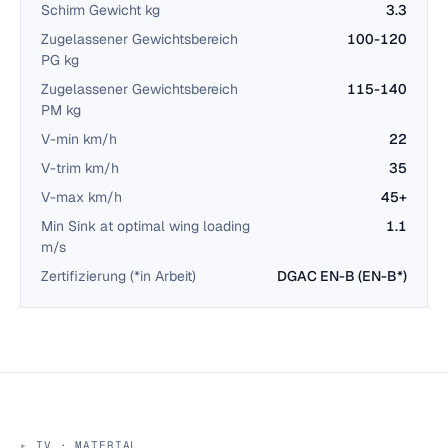
Schirm Gewicht kg
3.3
Zugelassener Gewichtsbereich
100-120
PG kg
Zugelassener Gewichtsbereich
115-140
PM kg
V-min km/h
22
V-trim km/h
35
V-max km/h
45+
Min Sink at optimal wing loading
1.1
m/s
Zertifizierung (*in Arbeit)
DGAC EN-B (EN-B*)
IV · MATERIAL