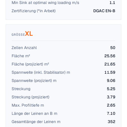
Min Sink at optimal wing loading m/s
1.1
Zertifizierung (*in Arbeit)
DGAC EN-B
XL
GRÖSSE
Zellen Anzahl
50
Fläche m²
25.56
Fläche (projiziert) m²
21.65
Spannweite (inkl. Stabilisator) m
11.59
Spannweite (projiziert) m
9.06
Streckung
5.25
Streckung (projiziert)
3.79
Max. Profiltiefe m
2.65
Länge der Leinen an B m
7.10
Gesamtlänge der Leinen m
352