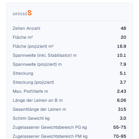
S
GRÖSSE
Zellen Anzahl
48
Fläche m²
20
Fläche (projiziert) m²
16.9
Spannweite (inkl. Stabilisator) m
10.1
Spannweite (projiziert) m
7.9
Streckung
5.1
Streckung (projiziert)
3.7
Max. Profiltiefe m
2.43
Länge der Leinen an B m
6.06
Gesamtlänge der Leinen m
315
Schirm Gewicht kg
3.0
Zugelassener Gewichtsbereich PG kg
55-75
Zugelassener Gewichtsbereich PM kg
70-95