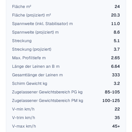
Fläche m²
24
Fläche (projiziert) m²
20.3
Spannweite (inkl. Stabilisator) m
11.0
Spannweite (projiziert) m
8.6
Streckung
5.1
Streckung (projiziert)
3.7
Max. Profiltiefe m
2.65
Länge der Leinen an B m
6.64
Gesamtlänge der Leinen m
333
Schirm Gewicht kg
3.2
Zugelassener Gewichtsbereich PG kg
85-105
Zugelassener Gewichtsbereich PM kg
100-125
V-min km/h
22
V-trim km/h
35
V-max km/h
45+