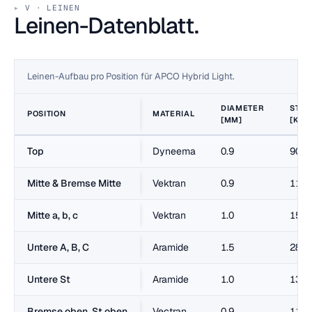
V · LEINEN
Leinen-Datenblatt.
Leinen-Aufbau pro Position für APCO Hybrid Light.
DIAMETER
STRE
POSITION
MATERIAL
[MM]
[KG]
Top
Dyneema
0.9
90
Mitte & Bremse Mitte
Vektran
0.9
115
Mitte a, b, c
Vektran
1.0
153
Untere A, B, C
Aramide
1.5
280
Untere St
Aramide
1.0
130
Bremse oben, St oben
Vectran
0.9
115