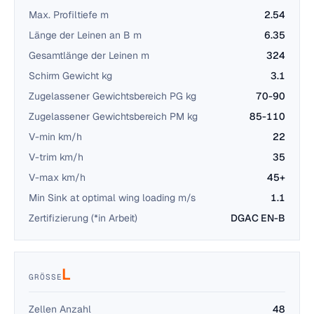
Max. Profiltiefe m
2.54
Länge der Leinen an B m
6.35
Gesamtlänge der Leinen m
324
Schirm Gewicht kg
3.1
Zugelassener Gewichtsbereich PG kg
70-90
Zugelassener Gewichtsbereich PM kg
85-110
V-min km/h
22
V-trim km/h
35
V-max km/h
45+
Min Sink at optimal wing loading m/s
1.1
Zertifizierung (*in Arbeit)
DGAC EN-B
L
GRÖSSE
Zellen Anzahl
48