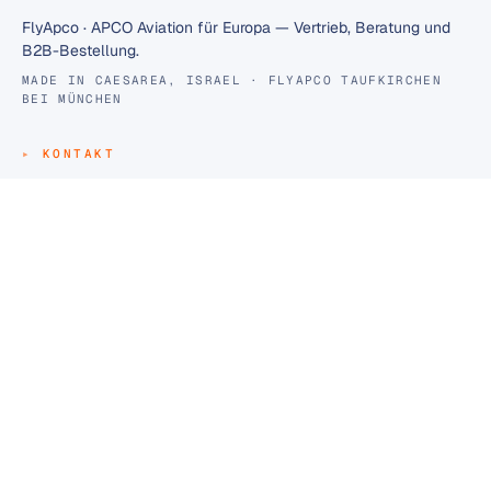
FlyApco · APCO Aviation für Europa — Vertrieb, Beratung und
B2B-Bestellung.
MADE IN CAESAREA, ISRAEL · FLYAPCO TAUFKIRCHEN
BEI MÜNCHEN
KONTAKT
contact@flyapco.eu
+49 152 343402904
Wettersteinstraße 1, 82024 Taufkirchen bei München
B2B-PORTAL
B2B-Portal
Gleitschirm
Motorschirm
Gurtzeuge
Rettung
Zubehör