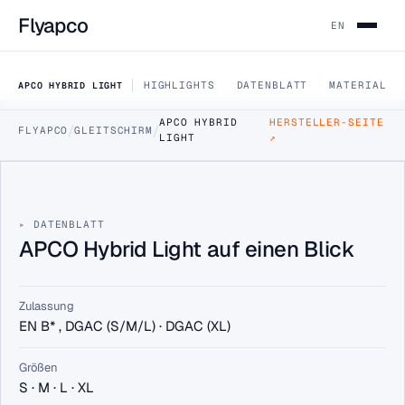
Flyapco
EN
HIGHLIGHTS
DATENBLATT
MATERIAL
APCO HYBRID LIGHT
APCO HYBRID
HERSTELLER-SEITE
/
/
FLYAPCO
GLEITSCHIRM
LIGHT
↗
DATA SHEET · HYBRID
APCO Hybrid Light
Ein wirklich revolutionäres Design – der APCO-Hybrid.
DATENBLATT
DGAC/EN B
4 GRÖSSEN
APCO Hybrid Light auf einen Blick
HÄNDLER FINDEN
Zulassung
EN B* , DGAC (S/M/L) · DGAC (XL)
B2B-PREISE (HÄNDLER-LOGIN)
Größen
S · M · L · XL